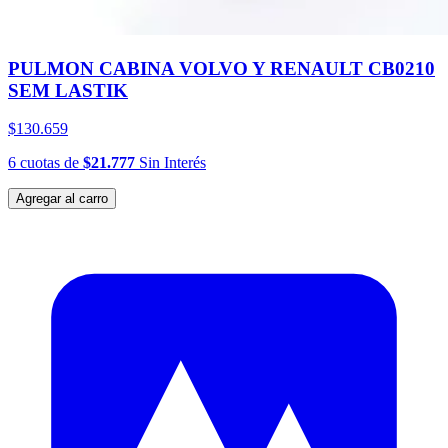
PULMON CABINA VOLVO Y RENAULT CB0210
SEM LASTIK
$130.659
6
cuotas
de
$21.777
Sin Interés
Agregar al carro