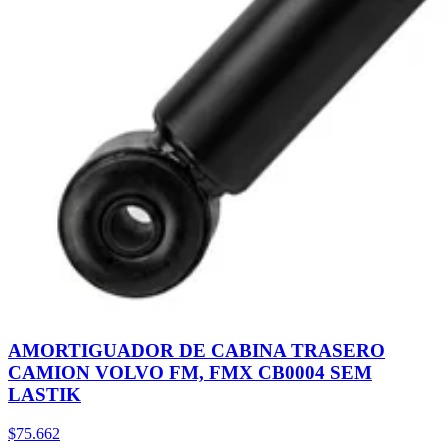
AMORTIGUADOR DE CABINA TRASERO
CAMION VOLVO FM, FMX CB0004 SEM
LASTIK
$75.662