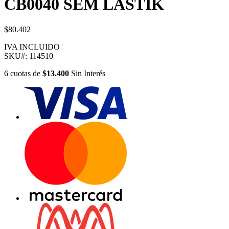
CB0040 SEM LASTIK
$80.402
IVA INCLUIDO
SKU#:
114510
6
cuotas
de
$13.400
Sin Interés