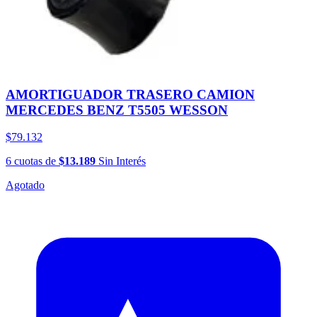
AMORTIGUADOR TRASERO CAMION
MERCEDES BENZ T5505 WESSON
$79.132
6
cuotas
de
$13.189
Sin Interés
Agotado