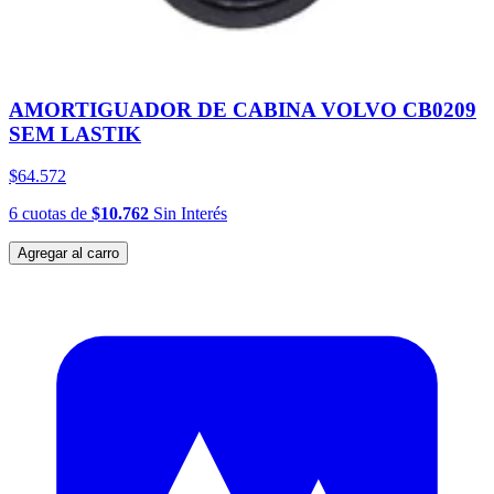
AMORTIGUADOR DE CABINA VOLVO CB0209
SEM LASTIK
$64.572
6
cuotas
de
$10.762
Sin Interés
Agregar al carro