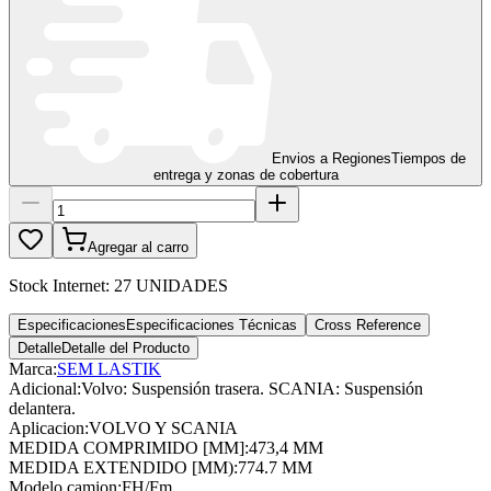
Envios a Regiones
Tiempos de
entrega y zonas de cobertura
Agregar al carro
Stock Internet:
27 UNIDADES
Especificaciones
Especificaciones Técnicas
Cross Reference
Detalle
Detalle del Producto
Marca:
SEM LASTIK
Adicional
:
Volvo: Suspensión trasera. SCANIA: Suspensión
delantera.
Aplicacion
:
VOLVO Y SCANIA
MEDIDA COMPRIMIDO [MM]
:
473,4 MM
MEDIDA EXTENDIDO [MM)
:
774.7 MM
Modelo camion
:
FH/Fm