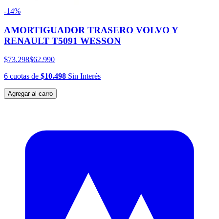
-14%
AMORTIGUADOR TRASERO VOLVO Y
RENAULT T5091 WESSON
$73.298
$62.990
6
cuotas
de
$10.498
Sin Interés
Agregar al carro