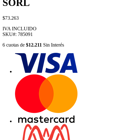
SORL
$73.263
IVA INCLUIDO
SKU#:
785091
6
cuotas
de
$12.211
Sin Interés