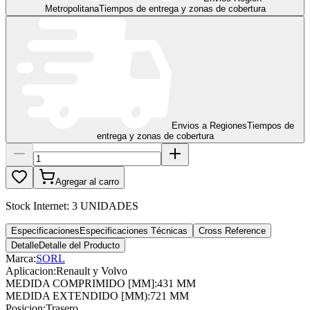
Metropolitana
Tiempos de entrega y zonas de cobertura
Envios a Regiones
Tiempos de
entrega y zonas de cobertura
Agregar al carro
Stock Internet:
3 UNIDADES
Especificaciones
Especificaciones Técnicas
Cross Reference
Detalle
Detalle del Producto
Marca:
SORL
Aplicacion
:
Renault y Volvo
MEDIDA COMPRIMIDO [MM]
:
431 MM
MEDIDA EXTENDIDO [MM)
:
721 MM
Posicion
:
Trasero