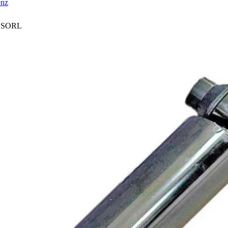
enz
 SORL