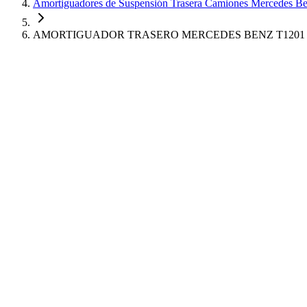
Amortiguadores de Suspensión Trasera Camiones Mercedes B
AMORTIGUADOR TRASERO MERCEDES BENZ T1201