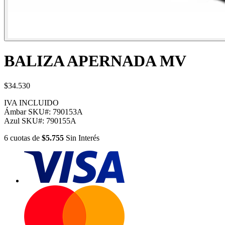
BALIZA APERNADA MV
$34.530
IVA INCLUIDO
Ámbar
SKU#:
790153A
Azul
SKU#:
790155A
6
cuotas
de
$5.755
Sin Interés