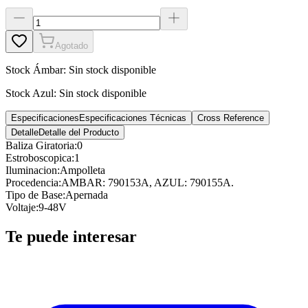
Agotado
Stock
Ámbar
:
Sin stock disponible
Stock
Azul
:
Sin stock disponible
Especificaciones
Especificaciones Técnicas
Cross Reference
Detalle
Detalle del Producto
Baliza Giratoria
:
0
Estroboscopica
:
1
Iluminacion
:
Ampolleta
Procedencia
:
AMBAR: 790153A, AZUL: 790155A.
Tipo de Base
:
Apernada
Voltaje
:
9-48V
Te puede interesar