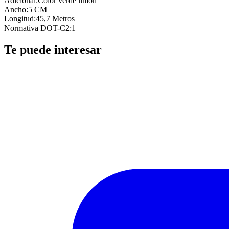
Adicional
:
Color verde limon
Ancho
:
5 CM
Longitud
:
45,7 Metros
Normativa DOT-C2
:
1
Te puede interesar