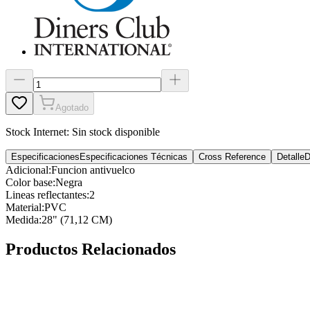
Agotado
Stock Internet:
Sin stock disponible
Especificaciones
Especificaciones Técnicas
Cross Reference
Detalle
D
Adicional
:
Funcion antivuelco
Color base
:
Negra
Lineas reflectantes
:
2
Material
:
PVC
Medida
:
28" (71,12 CM)
Productos Relacionados