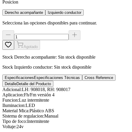
Posicion
Derecho acompañante
Izquierdo conductor
Selecciona las opciones disponibles para continuar.
Agotado
Stock
Derecho acompañante
:
Sin stock disponible
Stock
Izquierdo conductor
:
Sin stock disponible
Especificaciones
Especificaciones Técnicas
Cross Reference
Detalle
Detalle del Producto
Adicional
:
LH: 908018, RH: 908017
Aplicacion
:
Fh/Fm versión 4
Funcion
:
Luz intermitente
Iluminacion
:
LED
Material Mica
:
Plástico ABS
Sistema de regulacion
:
Manual
Tipo de foco
:
Intermitente
Voltaje
:
24v