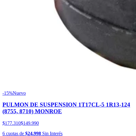
-15%
Nuevo
PULMON DE SUSPENSION 1T17CL-5 1R13-124
(8755, 8710) MONROE
$177.310
$149.990
6
cuotas
de
$24.998
Sin Interés