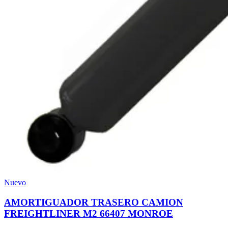
Nuevo
AMORTIGUADOR TRASERO CAMION
FREIGHTLINER M2 66407 MONROE