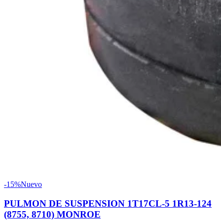
-15%
Nuevo
PULMON DE SUSPENSION 1T17CL-5 1R13-124
(8755, 8710) MONROE