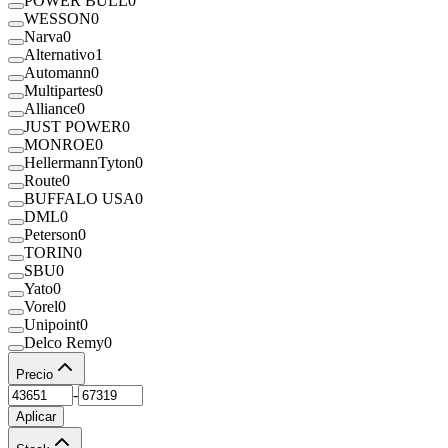
POWER BULL
0
WESSON
0
Narva
0
Alternativo
1
Automann
0
Multipartes
0
Alliance
0
JUST POWER
0
MONROE
0
HellermannTyton
0
Route
0
BUFFALO USA
0
DML
0
Peterson
0
TORIN
0
SBU
0
Yato
0
Vorel
0
Unipoint
0
Delco Remy
0
Precio
-
Aplicar