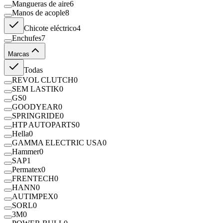
Mangueras de aire
6
Manos de acople
8
Chicote eléctrico
4
Enchufes
7
Marcas
Todas
REVOL CLUTCH
0
SEM LASTIK
0
GS
0
GOODYEAR
0
SPRINGRIDE
0
HTP AUTOPARTS
0
Hella
0
GAMMA ELECTRIC USA
0
Hammer
0
SAP
1
Permatex
0
FRENTECH
0
HANN
0
AUTIMPEX
0
SORL
0
3M
0