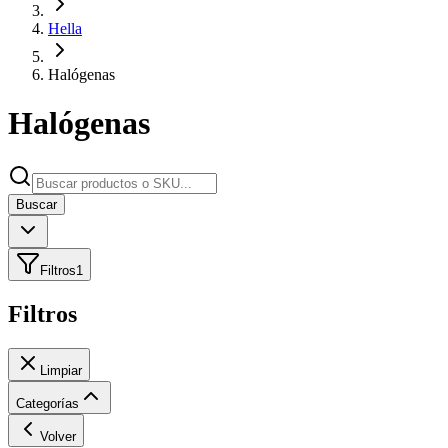
Hella
Halógenas
Halógenas
Buscar
Filtros
1
Filtros
Limpiar
Categorías
Volver