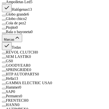
Ampolletas Led
5
Halógenas
13
Globo grande
6
Globo chico
2
Cola de pez
2
Piojito
0
Bala o bayoneta
0
Marcas
Todas
REVOL CLUTCH
0
SEM LASTIK
0
GS
0
GOODYEAR
0
SPRINGRIDE
0
HTP AUTOPARTS
0
Hella
13
GAMMA ELECTRIC USA
0
Hammer
0
SAP
0
Permatex
0
FRENTECH
0
HANN
0