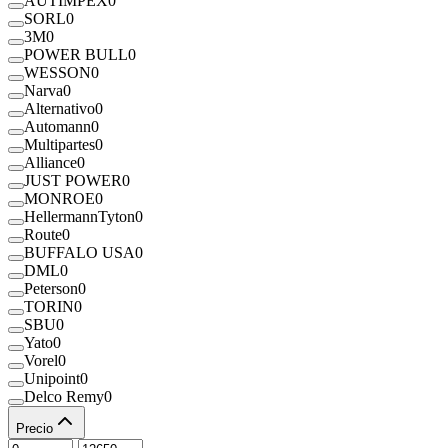
AUTIMPEX
0
SORL
0
3M
0
POWER BULL
0
WESSON
0
Narva
0
Alternativo
0
Automann
0
Multipartes
0
Alliance
0
JUST POWER
0
MONROE
0
HellermannTyton
0
Route
0
BUFFALO USA
0
DML
0
Peterson
0
TORIN
0
SBU
0
Yato
0
Vorel
0
Unipoint
0
Delco Remy
0
Precio