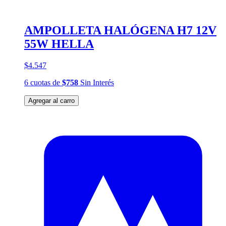
AMPOLLETA HALÓGENA H7 12V
55W HELLA
$4.547
6
cuotas
de
$758
Sin Interés
Agregar al carro