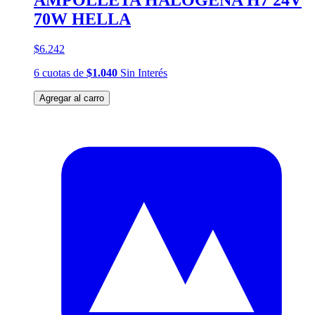
AMPOLLETA HALÓGENA H7 24V
70W HELLA
$6.242
6
cuotas
de
$1.040
Sin Interés
Agregar al carro