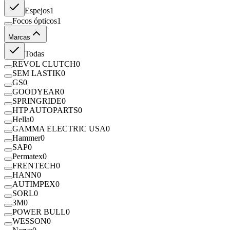
Espejos
1
Focos ópticos
1
Marcas
Todas
REVOL CLUTCH
0
SEM LASTIK
0
GS
0
GOODYEAR
0
SPRINGRIDE
0
HTP AUTOPARTS
0
Hella
0
GAMMA ELECTRIC USA
0
Hammer
0
SAP
0
Permatex
0
FRENTECH
0
HANN
0
AUTIMPEX
0
SORL
0
3M
0
POWER BULL
0
WESSON
0