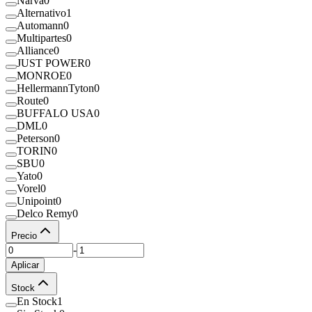
Narva
0
Alternativo
1
Automann
0
Multipartes
0
Alliance
0
JUST POWER
0
MONROE
0
HellermannTyton
0
Route
0
BUFFALO USA
0
DML
0
Peterson
0
TORIN
0
SBU
0
Yato
0
Vorel
0
Unipoint
0
Delco Remy
0
Precio
-
Aplicar
Stock
En Stock
1