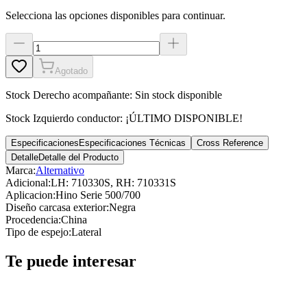
Selecciona las opciones disponibles para continuar.
Agotado
Stock
Derecho acompañante
:
Sin stock disponible
Stock
Izquierdo conductor
:
¡ÚLTIMO DISPONIBLE!
Especificaciones
Especificaciones Técnicas
Cross Reference
Detalle
Detalle del Producto
Marca:
Alternativo
Adicional
:
LH: 710330S, RH: 710331S
Aplicacion
:
Hino Serie 500/700
Diseño carcasa exterior
:
Negra
Procedencia
:
China
Tipo de espejo
:
Lateral
Te puede interesar