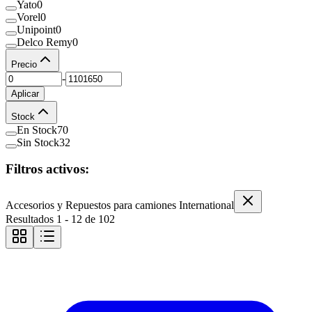
Yato
0
Vorel
0
Unipoint
0
Delco Remy
0
Precio
-
Aplicar
Stock
En Stock
70
Sin Stock
32
Filtros activos:
Accesorios y Repuestos para camiones International
Resultados
1
-
12
de
102