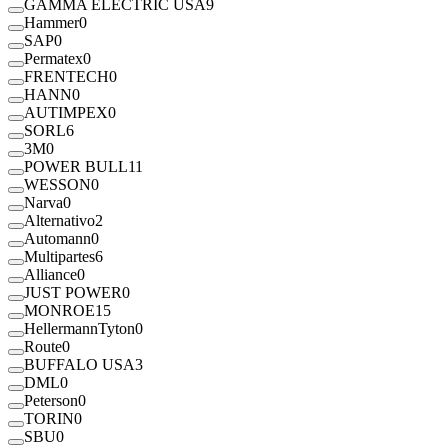
GAMMA ELECTRIC USA
9
Hammer
0
SAP
0
Permatex
0
FRENTECH
0
HANN
0
AUTIMPEX
0
SORL
6
3M
0
POWER BULL
11
WESSON
0
Narva
0
Alternativo
2
Automann
0
Multipartes
6
Alliance
0
JUST POWER
0
MONROE
15
HellermannTyton
0
Route
0
BUFFALO USA
3
DML
0
Peterson
0
TORIN
0
SBU
0