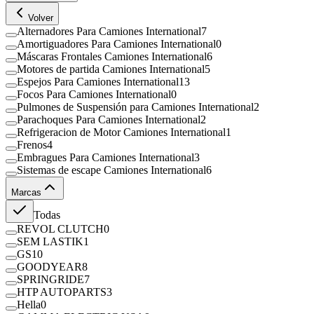
Volver
Alternadores Para Camiones International
7
Amortiguadores Para Camiones International
0
Máscaras Frontales Camiones International
6
Motores de partida Camiones International
5
Espejos Para Camiones International
13
Focos Para Camiones International
0
Pulmones de Suspensión para Camiones International
2
Parachoques Para Camiones International
2
Refrigeracion de Motor Camiones International
1
Frenos
4
Embragues Para Camiones International
3
Sistemas de escape Camiones International
6
Marcas
Todas
REVOL CLUTCH
0
SEM LASTIK
1
GS
10
GOODYEAR
8
SPRINGRIDE
7
HTP AUTOPARTS
3
Hella
0