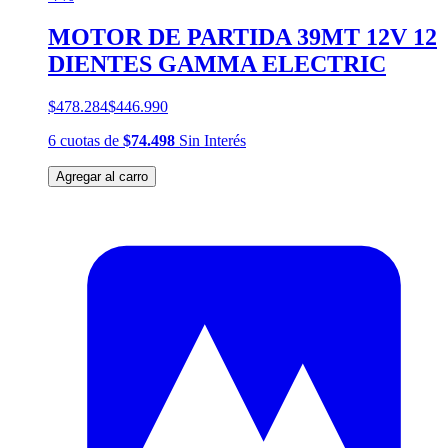
MOTOR DE PARTIDA 39MT 12V 12
DIENTES GAMMA ELECTRIC
$478.284
$446.990
6
cuotas
de
$74.498
Sin Interés
Agregar al carro