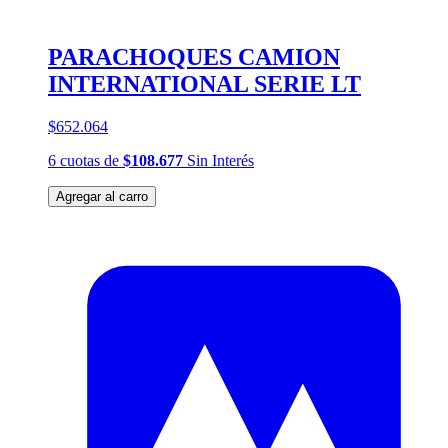
PARACHOQUES CAMION
INTERNATIONAL SERIE LT
$652.064
6
cuotas
de
$108.677
Sin Interés
Agregar al carro