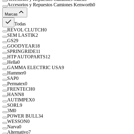
Accesorios y Repuestos Camiones Kenworth
0
Marcas
Todas
REVOL CLUTCH
0
SEM LASTIK
2
GS
29
GOODYEAR
18
SPRINGRIDE
11
HTP AUTOPARTS
12
Hella
0
GAMMA ELECTRIC USA
9
Hammer
0
SAP
0
Permatex
0
FRENTECH
0
HANN
8
AUTIMPEX
0
SORL
9
3M
0
POWER BULL
34
WESSON
0
Narva
0
Alternativo
7