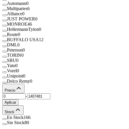
Automann
0
Multipartes
6
Alliance
0
JUST POWER
0
MONROE
46
HellermannTyton
0
Route
0
BUFFALO USA
12
DML
0
Peterson
0
TORIN
0
SBU
0
Yato
0
Vorel
0
Unipoint
0
Delco Remy
0
Precio
-
Aplicar
Stock
En Stock
166
Sin Stock
80