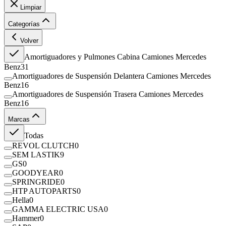
Limpiar
Categorías
Volver
Amortiguadores y Pulmones Cabina Camiones Mercedes
Benz
31
Amortiguadores de Suspensión Delantera Camiones Mercedes
Benz
16
Amortiguadores de Suspensión Trasera Camiones Mercedes
Benz
16
Marcas
Todas
REVOL CLUTCH
0
SEM LASTIK
9
GS
0
GOODYEAR
0
SPRINGRIDE
0
HTP AUTOPARTS
0
Hella
0
GAMMA ELECTRIC USA
0
Hammer
0