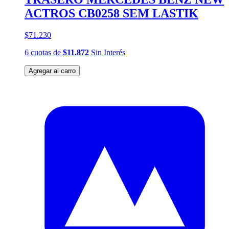
ACTROS CB0258 SEM LASTIK
$71.230
6
cuotas
de
$11.872
Sin Interés
Agregar al carro