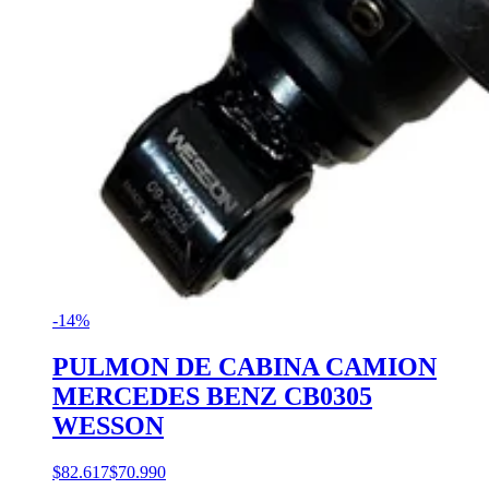
-14%
PULMON DE CABINA CAMION
MERCEDES BENZ CB0305
WESSON
$82.617
$70.990