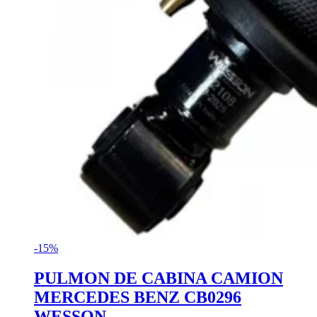
-15%
PULMON DE CABINA CAMION
MERCEDES BENZ CB0296
WESSON