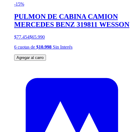
-15%
PULMON DE CABINA CAMION
MERCEDES BENZ 319811 WESSON
$77.454
$65.990
6
cuotas
de
$10.998
Sin Interés
Agregar al carro