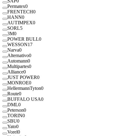
SAP
0
Permatex
0
FRENTECH
0
HANN
0
AUTIMPEX
0
SORL
5
3M
0
POWER BULL
0
WESSON
17
Narva
0
Alternativo
0
Automann
0
Multipartes
0
Alliance
0
JUST POWER
0
MONROE
0
HellermannTyton
0
Route
0
BUFFALO USA
0
DML
0
Peterson
0
TORIN
0
SBU
0
Yato
0
Vorel
0