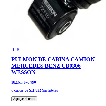
-14%
PULMON DE CABINA CAMION
MERCEDES BENZ CB0306
WESSON
$82.617
$70.990
6
cuotas
de
$11.832
Sin Interés
Agregar al carro