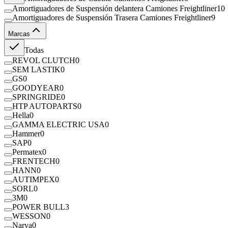
Amortiguadores de Suspensión delantera Camiones Freightliner
10
Amortiguadores de Suspensión Trasera Camiones Freightliner
9
Marcas
Todas
REVOL CLUTCH
0
SEM LASTIK
0
GS
0
GOODYEAR
0
SPRINGRIDE
0
HTP AUTOPARTS
0
Hella
0
GAMMA ELECTRIC USA
0
Hammer
0
SAP
0
Permatex
0
FRENTECH
0
HANN
0
AUTIMPEX
0
SORL
0
3M
0
POWER BULL
3
WESSON
0
Narva
0