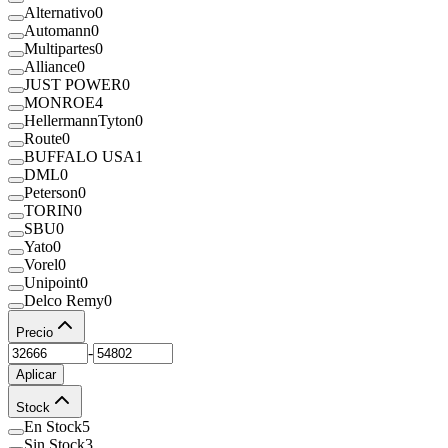
Alternativo
0
Automann
0
Multipartes
0
Alliance
0
JUST POWER
0
MONROE
4
HellermannTyton
0
Route
0
BUFFALO USA
1
DML
0
Peterson
0
TORIN
0
SBU
0
Yato
0
Vorel
0
Unipoint
0
Delco Remy
0
Precio
-
Aplicar
Stock
En Stock
5
Sin Stock
3