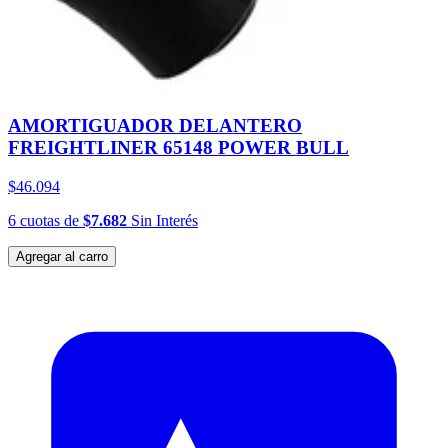
AMORTIGUADOR DELANTERO
FREIGHTLINER 65148 POWER BULL
$46.094
6
cuotas
de
$7.682
Sin Interés
Agregar al carro