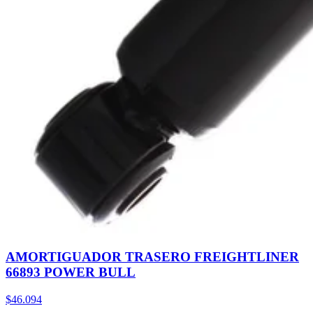
AMORTIGUADOR TRASERO FREIGHTLINER
66893 POWER BULL
$46.094