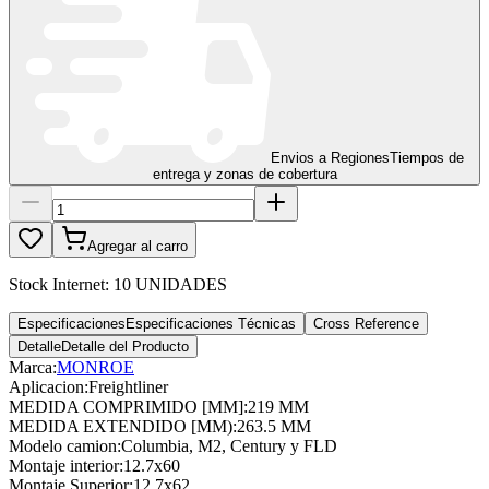
Envios a Regiones
Tiempos de
entrega y zonas de cobertura
Agregar al carro
Stock Internet:
10 UNIDADES
Especificaciones
Especificaciones Técnicas
Cross Reference
Detalle
Detalle del Producto
Marca:
MONROE
Aplicacion
:
Freightliner
MEDIDA COMPRIMIDO [MM]
:
219 MM
MEDIDA EXTENDIDO [MM)
:
263.5 MM
Modelo camion
:
Columbia, M2, Century y FLD
Montaje interior
:
12.7x60
Montaje Superior
:
12.7x62