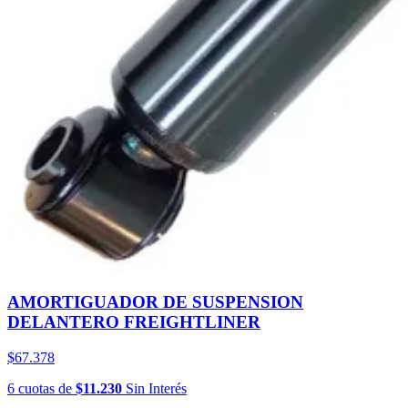
AMORTIGUADOR DE SUSPENSION
DELANTERO FREIGHTLINER
$67.378
6
cuotas
de
$11.230
Sin Interés