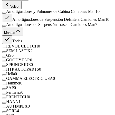
Volver
Amortiguadores y Pulmones de Cabina Camiones Man
10
Amortiguadores de Suspensión Delantera Camiones Man
10
Amortiguadores de Suspensión Trasera Camiones Man
7
Marcas
Todas
REVOL CLUTCH
0
SEM LASTIK
2
GS
0
GOODYEAR
0
SPRINGRIDE
0
HTP AUTOPARTS
0
Hella
0
GAMMA ELECTRIC USA
0
Hammer
0
SAP
0
Permatex
0
FRENTECH
0
HANN
1
AUTIMPEX
0
SORL
4