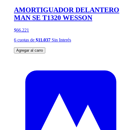
AMORTIGUADOR DELANTERO
MAN SE T1320 WESSON
$66.221
6
cuotas
de
$11.037
Sin Interés
Agregar al carro