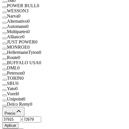
3M
0
POWER BULL
0
WESSON
3
Narva
0
Alternativo
0
Automann
0
Multipartes
0
Alliance
0
JUST POWER
0
MONROE
0
HellermannTyton
0
Route
0
BUFFALO USA
0
DML
0
Peterson
0
TORIN
0
SBU
0
Yato
0
Vorel
0
Unipoint
0
Delco Remy
0
Precio
-
Aplicar