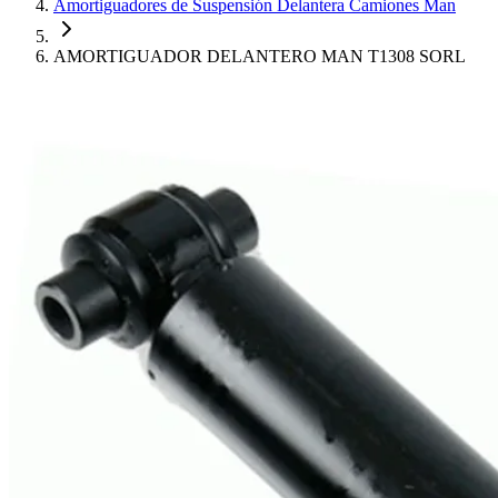
Amortiguadores de Suspensión Delantera Camiones Man
AMORTIGUADOR DELANTERO MAN T1308 SORL