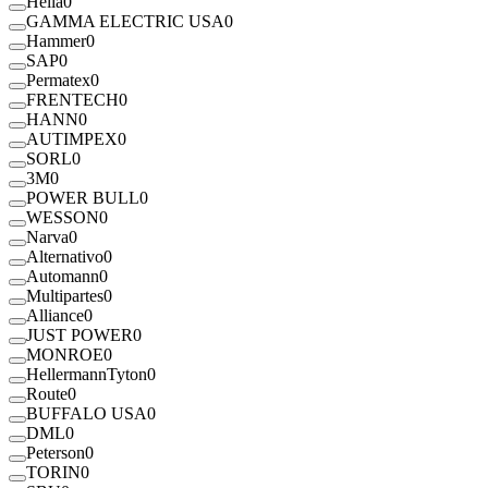
Hella
0
GAMMA ELECTRIC USA
0
Hammer
0
SAP
0
Permatex
0
FRENTECH
0
HANN
0
AUTIMPEX
0
SORL
0
3M
0
POWER BULL
0
WESSON
0
Narva
0
Alternativo
0
Automann
0
Multipartes
0
Alliance
0
JUST POWER
0
MONROE
0
HellermannTyton
0
Route
0
BUFFALO USA
0
DML
0
Peterson
0
TORIN
0