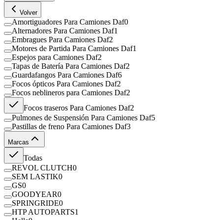
Volver
Amortiguadores Para Camiones Daf
0
Alternadores Para Camiones Daf
1
Embragues Para Camiones Daf
2
Motores de Partida Para Camiones Daf
1
Espejos para Camiones Daf
2
Tapas de Batería Para Camiones Daf
2
Guardafangos Para Camiones Daf
6
Focos ópticos Para Camiones Daf
2
Focos neblineros para Camiones Daf
2
Focos traseros Para Camiones Daf
2
Pulmones de Suspensión Para Camiones Daf
5
Pastillas de freno Para Camiones Daf
3
Marcas
Todas
REVOL CLUTCH
0
SEM LASTIK
0
GS
0
GOODYEAR
0
SPRINGRIDE
0
HTP AUTOPARTS
1