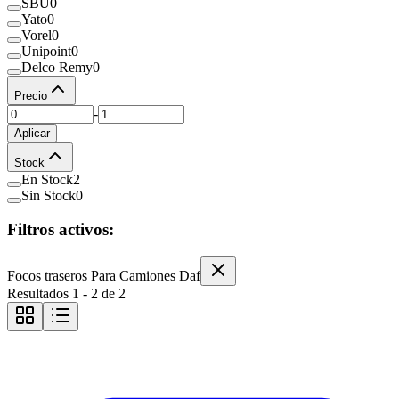
SBU
0
Yato
0
Vorel
0
Unipoint
0
Delco Remy
0
Precio
-
Aplicar
Stock
En Stock
2
Sin Stock
0
Filtros activos:
Focos traseros Para Camiones Daf
Resultados
1
-
2
de
2