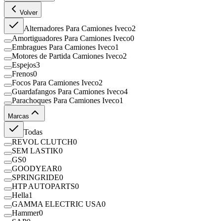
Volver
Alternadores Para Camiones Iveco
2
Amortiguadores Para Camiones Iveco
0
Embragues Para Camiones Iveco
1
Motores de Partida Camiones Iveco
2
Espejos
3
Frenos
0
Focos Para Camiones Iveco
2
Guardafangos Para Camiones Iveco
4
Parachoques Para Camiones Iveco
1
Marcas
Todas
REVOL CLUTCH
0
SEM LASTIK
0
GS
0
GOODYEAR
0
SPRINGRIDE
0
HTP AUTOPARTS
0
Hella
1
GAMMA ELECTRIC USA
0
Hammer
0