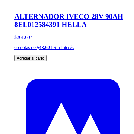
ALTERNADOR IVECO 28V 90AH
8EL012584391 HELLA
$261.607
6
cuotas
de
$43.601
Sin Interés
Agregar al carro