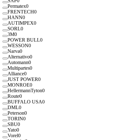
SAP
0
Permatex
0
FRENTECH
0
HANN
0
AUTIMPEX
0
SORL
0
3M
0
POWER BULL
0
WESSON
0
Narva
0
Alternativo
0
Automann
0
Multipartes
0
Alliance
0
JUST POWER
0
MONROE
0
HellermannTyton
0
Route
0
BUFFALO USA
0
DML
0
Peterson
0
TORIN
0
SBU
0
Yato
0
Vorel
0