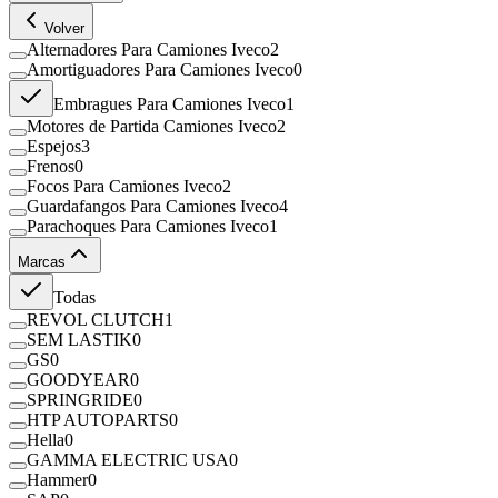
Volver
Alternadores Para Camiones Iveco
2
Amortiguadores Para Camiones Iveco
0
Embragues Para Camiones Iveco
1
Motores de Partida Camiones Iveco
2
Espejos
3
Frenos
0
Focos Para Camiones Iveco
2
Guardafangos Para Camiones Iveco
4
Parachoques Para Camiones Iveco
1
Marcas
Todas
REVOL CLUTCH
1
SEM LASTIK
0
GS
0
GOODYEAR
0
SPRINGRIDE
0
HTP AUTOPARTS
0
Hella
0
GAMMA ELECTRIC USA
0
Hammer
0