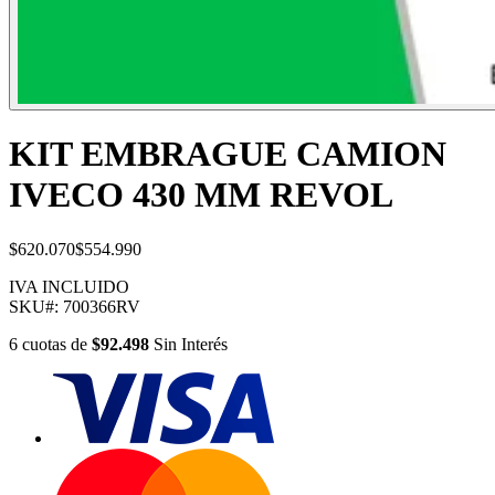
KIT EMBRAGUE CAMION
IVECO 430 MM REVOL
$620.070
$554.990
IVA INCLUIDO
SKU#:
700366RV
6
cuotas
de
$92.498
Sin Interés