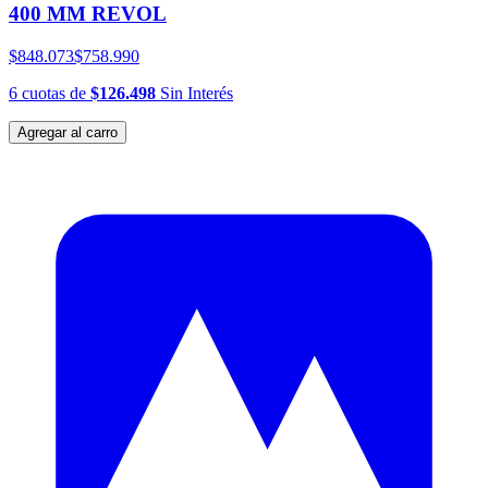
400 MM REVOL
$848.073
$758.990
6
cuotas
de
$126.498
Sin Interés
Agregar al carro