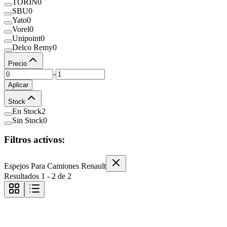
TORIN
0
SBU
0
Yato
0
Vorel
0
Unipoint
0
Delco Remy
0
Precio
-
Aplicar
Stock
En Stock
2
Sin Stock
0
Filtros activos:
Espejos Para Camiones Renault
Resultados
1
-
2
de
2