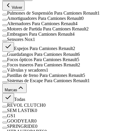
Volver
Pulmones de Suspensión Para Camiones Renault
1
Amortiguadores Para Camiones Renault
0
Alternadores Para Camiones Renault
4
Motores de Partida Para Camiones Renault
2
Embragues Para Camiones Renault
4
Sensores Nox
1
Espejos Para Camiones Renault
2
Guardafangos Para Camiones Renault
6
Focos ópticos Para Camiones Renault
5
Focos traseros Para Camiones Renault
2
Válvulas y secadores
1
Pastillas de freno Para Camiones Renault
5
Sistemas de Escape Para Camiones Renault
1
Marcas
Todas
REVOL CLUTCH
0
SEM LASTIK
0
GS
1
GOODYEAR
0
SPRINGRIDE
0