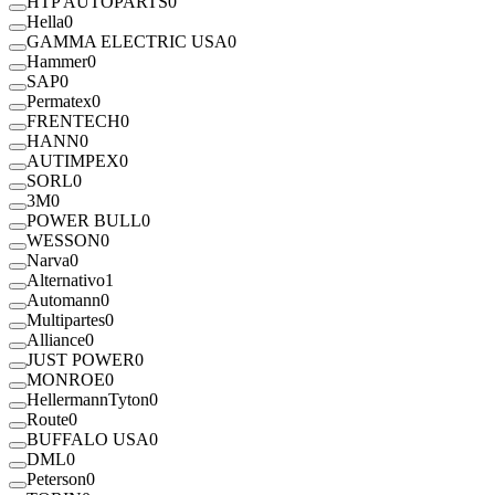
HTP AUTOPARTS
0
Hella
0
GAMMA ELECTRIC USA
0
Hammer
0
SAP
0
Permatex
0
FRENTECH
0
HANN
0
AUTIMPEX
0
SORL
0
3M
0
POWER BULL
0
WESSON
0
Narva
0
Alternativo
1
Automann
0
Multipartes
0
Alliance
0
JUST POWER
0
MONROE
0
HellermannTyton
0
Route
0
BUFFALO USA
0
DML
0
Peterson
0