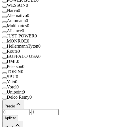
POWER BULL
0
WESSON
0
Narva
0
Alternativo
0
Automann
0
Multipartes
0
Alliance
0
JUST POWER
0
MONROE
0
HellermannTyton
0
Route
0
BUFFALO USA
0
DML
0
Peterson
0
TORIN
0
SBU
0
Yato
0
Vorel
0
Unipoint
0
Delco Remy
0
Precio
-
Aplicar