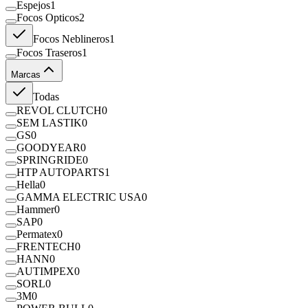
Espejos
1
Focos Opticos
2
Focos Neblineros
1
Focos Traseros
1
Marcas
Todas
REVOL CLUTCH
0
SEM LASTIK
0
GS
0
GOODYEAR
0
SPRINGRIDE
0
HTP AUTOPARTS
1
Hella
0
GAMMA ELECTRIC USA
0
Hammer
0
SAP
0
Permatex
0
FRENTECH
0
HANN
0
AUTIMPEX
0
SORL
0
3M
0