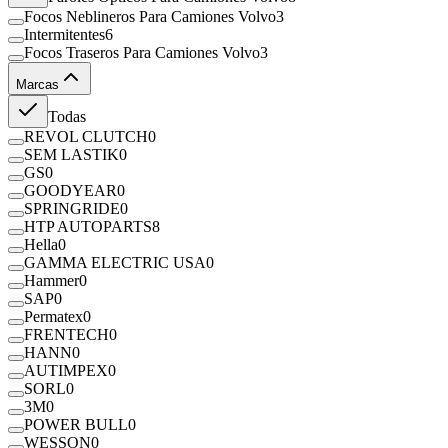
Focos Neblineros Para Camiones Volvo
3
Intermitentes
6
Focos Traseros Para Camiones Volvo
3
Marcas
Todas
REVOL CLUTCH
0
SEM LASTIK
0
GS
0
GOODYEAR
0
SPRINGRIDE
0
HTP AUTOPARTS
8
Hella
0
GAMMA ELECTRIC USA
0
Hammer
0
SAP
0
Permatex
0
FRENTECH
0
HANN
0
AUTIMPEX
0
SORL
0
3M
0
POWER BULL
0
WESSON
0