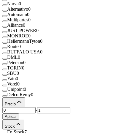
Narva
0
Alternativo
0
Automann
0
Multipartes
0
Alliance
0
JUST POWER
0
MONROE
0
HellermannTyton
0
Route
0
BUFFALO USA
0
DML
0
Peterson
0
TORIN
0
SBU
0
Yato
0
Vorel
0
Unipoint
0
Delco Remy
0
Precio
-
Aplicar
Stock
En Stock
7