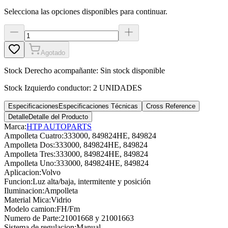
Selecciona las opciones disponibles para continuar.
Agotado
Stock
Derecho acompañante
:
Sin stock disponible
Stock
Izquierdo conductor
:
2 UNIDADES
Especificaciones
Especificaciones Técnicas
Cross Reference
Detalle
Detalle del Producto
Marca:
HTP AUTOPARTS
Ampolleta Cuatro
:
333000, 849824HE, 849824
Ampolleta Dos
:
333000, 849824HE, 849824
Ampolleta Tres
:
333000, 849824HE, 849824
Ampolleta Uno
:
333000, 849824HE, 849824
Aplicacion
:
Volvo
Funcion
:
Luz alta/baja, intermitente y posición
Iluminacion
:
Ampolleta
Material Mica
:
Vidrio
Modelo camion
:
FH/Fm
Numero de Parte
:
21001668 y 21001663
Sistema de regulacion
:
Manual