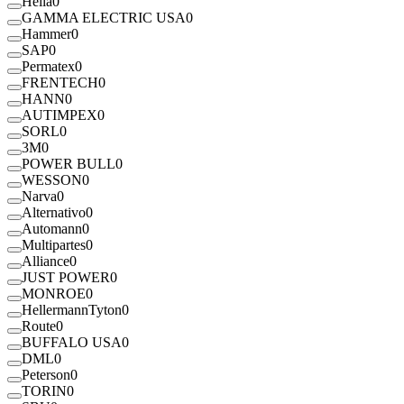
Hella
0
GAMMA ELECTRIC USA
0
Hammer
0
SAP
0
Permatex
0
FRENTECH
0
HANN
0
AUTIMPEX
0
SORL
0
3M
0
POWER BULL
0
WESSON
0
Narva
0
Alternativo
0
Automann
0
Multipartes
0
Alliance
0
JUST POWER
0
MONROE
0
HellermannTyton
0
Route
0
BUFFALO USA
0
DML
0
Peterson
0
TORIN
0