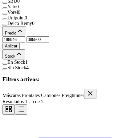
SBU
0
Yato
0
Vorel
0
Unipoint
0
Delco Remy
0
Precio
-
Aplicar
Stock
En Stock
1
Sin Stock
4
Filtros activos:
Máscaras Frontales Camiones Freightliner
Resultados
1
-
5
de
5