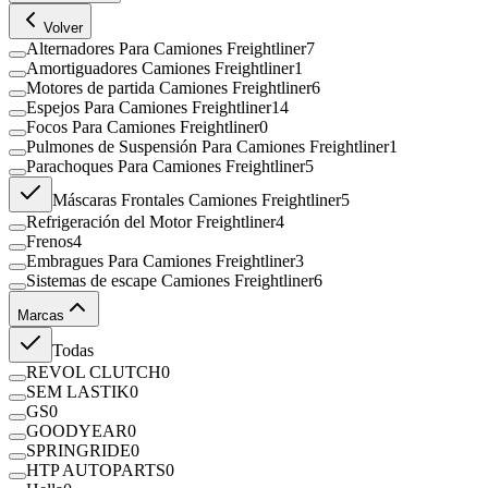
Volver
Alternadores Para Camiones Freightliner
7
Amortiguadores Camiones Freightliner
1
Motores de partida Camiones Freightliner
6
Espejos Para Camiones Freightliner
14
Focos Para Camiones Freightliner
0
Pulmones de Suspensión Para Camiones Freightliner
1
Parachoques Para Camiones Freightliner
5
Máscaras Frontales Camiones Freightliner
5
Refrigeración del Motor Freightliner
4
Frenos
4
Embragues Para Camiones Freightliner
3
Sistemas de escape Camiones Freightliner
6
Marcas
Todas
REVOL CLUTCH
0
SEM LASTIK
0
GS
0
GOODYEAR
0
SPRINGRIDE
0
HTP AUTOPARTS
0