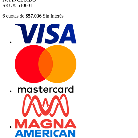
SKU#:
510601
6
cuotas
de
$57.036
Sin Interés