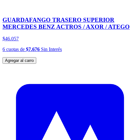
GUARDAFANGO TRASERO SUPERIOR
MERCEDES BENZ ACTROS / AXOR / ATEGO
$46.057
6
cuotas
de
$7.676
Sin Interés
Agregar al carro