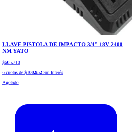
LLAVE PISTOLA DE IMPACTO 3/4" 18V 2400
NM YATO
$605.710
6
cuotas
de
$100.952
Sin Interés
Agotado