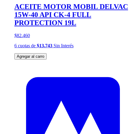
ACEITE MOTOR MOBIL DELVAC
15W-40 API CK-4 FULL
PROTECTION 19L
$82.460
6
cuotas
de
$13.743
Sin Interés
Agregar al carro