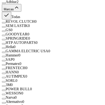
Adblue
2
Marcas
Todas
REVOL CLUTCH
0
SEM LASTIK
0
GS
0
GOODYEAR
0
SPRINGRIDE
0
HTP AUTOPARTS
0
Hella
0
GAMMA ELECTRIC USA
0
Hammer
0
SAP
0
Permatex
0
FRENTECH
0
HANN
0
AUTIMPEX
0
SORL
0
3M
0
POWER BULL
0
WESSON
0
Narva
0
Alternativo
0