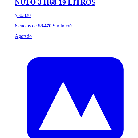
NUTO 3 H68 19 LITROS
$50.820
6
cuotas
de
$8.470
Sin Interés
Agotado