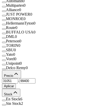
Automann
0
Multipartes
0
Alliance
0
JUST POWER
0
MONROE
0
HellermannTyton
0
Route
0
BUFFALO USA
0
DML
0
Peterson
0
TORIN
0
SBU
0
Yato
0
Vorel
0
Unipoint
0
Delco Remy
0
Precio
-
Aplicar
Stock
En Stock
6
Sin Stock
2