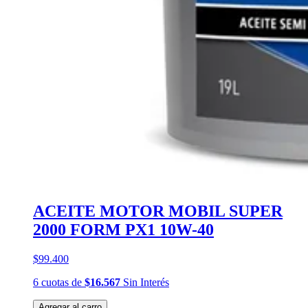
ACEITE MOTOR MOBIL SUPER
2000 FORM PX1 10W-40
$99.400
6
cuotas
de
$16.567
Sin Interés
Agregar al carro