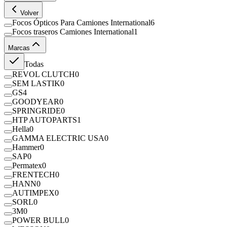
Volver
Focos Ópticos Para Camiones International
6
Focos traseros Camiones International
1
Marcas
Todas
REVOL CLUTCH
0
SEM LASTIK
0
GS
4
GOODYEAR
0
SPRINGRIDE
0
HTP AUTOPARTS
1
Hella
0
GAMMA ELECTRIC USA
0
Hammer
0
SAP
0
Permatex
0
FRENTECH
0
HANN
0
AUTIMPEX
0
SORL
0
3M
0
POWER BULL
0