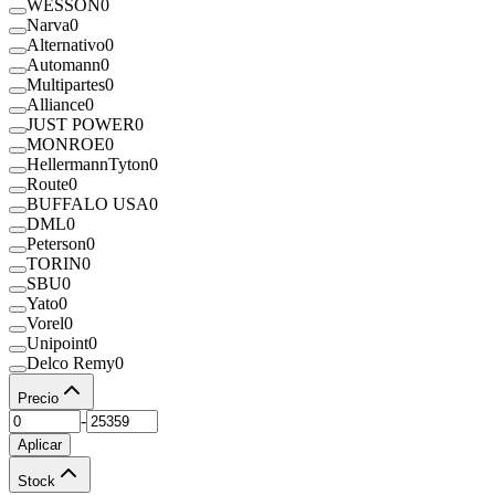
WESSON
0
Narva
0
Alternativo
0
Automann
0
Multipartes
0
Alliance
0
JUST POWER
0
MONROE
0
HellermannTyton
0
Route
0
BUFFALO USA
0
DML
0
Peterson
0
TORIN
0
SBU
0
Yato
0
Vorel
0
Unipoint
0
Delco Remy
0
Precio
-
Aplicar
Stock