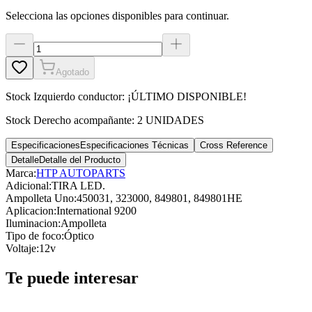
Selecciona las opciones disponibles para continuar.
Agotado
Stock
Izquierdo conductor
:
¡ÚLTIMO DISPONIBLE!
Stock
Derecho acompañante
:
2 UNIDADES
Especificaciones
Especificaciones Técnicas
Cross Reference
Detalle
Detalle del Producto
Marca:
HTP AUTOPARTS
Adicional
:
TIRA LED.
Ampolleta Uno
:
450031, 323000, 849801, 849801HE
Aplicacion
:
International 9200
Iluminacion
:
Ampolleta
Tipo de foco
:
Óptico
Voltaje
:
12v
Te puede interesar