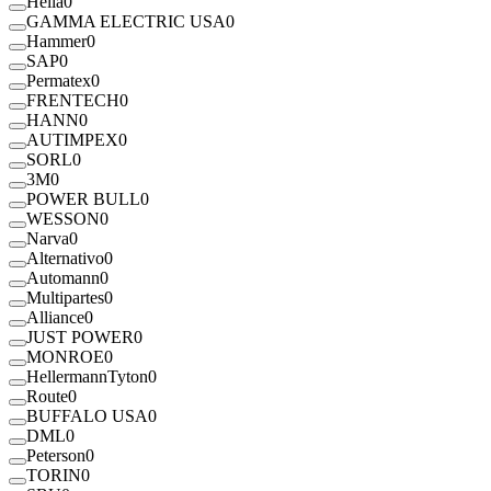
Hella
0
GAMMA ELECTRIC USA
0
Hammer
0
SAP
0
Permatex
0
FRENTECH
0
HANN
0
AUTIMPEX
0
SORL
0
3M
0
POWER BULL
0
WESSON
0
Narva
0
Alternativo
0
Automann
0
Multipartes
0
Alliance
0
JUST POWER
0
MONROE
0
HellermannTyton
0
Route
0
BUFFALO USA
0
DML
0
Peterson
0
TORIN
0