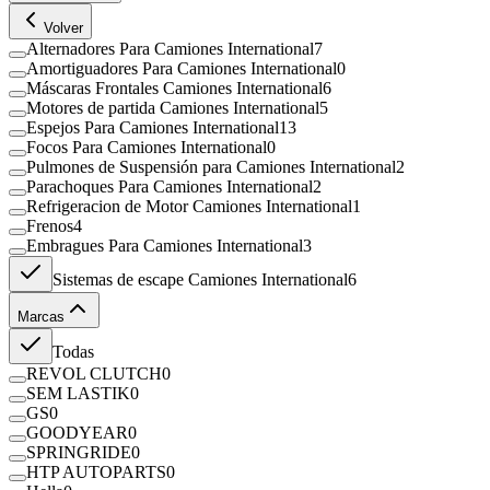
Volver
Alternadores Para Camiones International
7
Amortiguadores Para Camiones International
0
Máscaras Frontales Camiones International
6
Motores de partida Camiones International
5
Espejos Para Camiones International
13
Focos Para Camiones International
0
Pulmones de Suspensión para Camiones International
2
Parachoques Para Camiones International
2
Refrigeracion de Motor Camiones International
1
Frenos
4
Embragues Para Camiones International
3
Sistemas de escape Camiones International
6
Marcas
Todas
REVOL CLUTCH
0
SEM LASTIK
0
GS
0
GOODYEAR
0
SPRINGRIDE
0
HTP AUTOPARTS
0