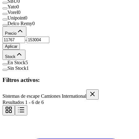
SBU
0
Yato
0
Vorel
0
Unipoint
0
Delco Remy
0
Precio
-
Aplicar
Stock
En Stock
5
Sin Stock
1
Filtros activos:
Sistemas de escape Camiones International
Resultados
1
-
6
de
6