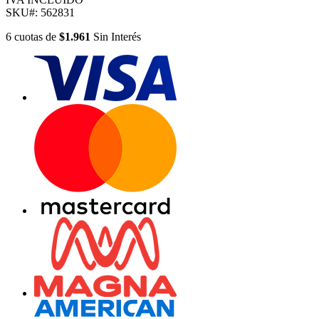
SKU#:
562831
6
cuotas
de
$1.961
Sin Interés