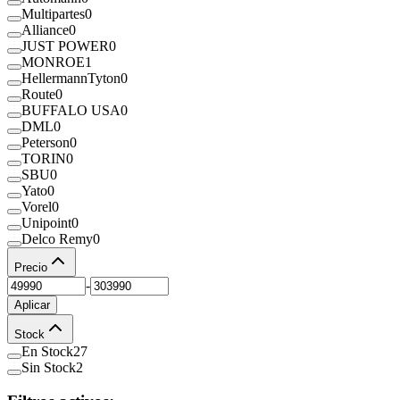
Multipartes
0
Alliance
0
JUST POWER
0
MONROE
1
HellermannTyton
0
Route
0
BUFFALO USA
0
DML
0
Peterson
0
TORIN
0
SBU
0
Yato
0
Vorel
0
Unipoint
0
Delco Remy
0
Precio
-
Aplicar
Stock
En Stock
27
Sin Stock
2