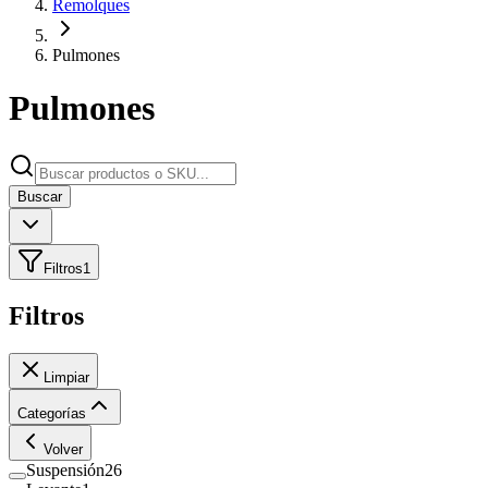
Remolques
Pulmones
Pulmones
Buscar
Filtros
1
Filtros
Limpiar
Categorías
Volver
Suspensión
26