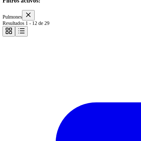
Filtros activos:
Pulmones
Resultados
1
-
12
de
29