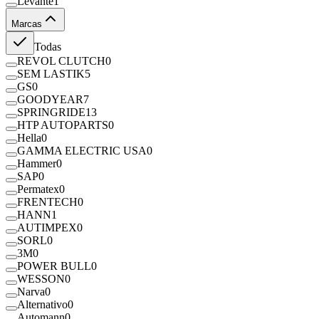
Levante
1
Marcas
Todas
REVOL CLUTCH
0
SEM LASTIK
5
GS
0
GOODYEAR
7
SPRINGRIDE
13
HTP AUTOPARTS
0
Hella
0
GAMMA ELECTRIC USA
0
Hammer
0
SAP
0
Permatex
0
FRENTECH
0
HANN
1
AUTIMPEX
0
SORL
0
3M
0
POWER BULL
0
WESSON
0
Narva
0
Alternativo
0
Automann
0