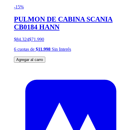
-15%
PULMON DE CABINA SCANIA
CB0184 HANN
$84.324
$71.990
6
cuotas
de
$11.998
Sin Interés
Agregar al carro