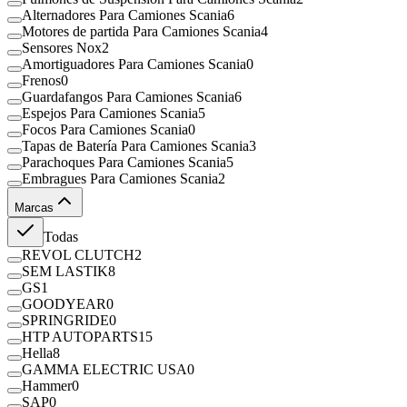
Alternadores Para Camiones Scania
6
Motores de partida Para Camiones Scania
4
Sensores Nox
2
Amortiguadores Para Camiones Scania
0
Frenos
0
Guardafangos Para Camiones Scania
6
Espejos Para Camiones Scania
5
Focos Para Camiones Scania
0
Tapas de Batería Para Camiones Scania
3
Parachoques Para Camiones Scania
5
Embragues Para Camiones Scania
2
Marcas
Todas
REVOL CLUTCH
2
SEM LASTIK
8
GS
1
GOODYEAR
0
SPRINGRIDE
0
HTP AUTOPARTS
15
Hella
8
GAMMA ELECTRIC USA
0
Hammer
0
SAP
0