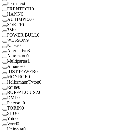
Permatex
0
FRENTECH
0
HANN
6
AUTIMPEX
0
SORL
16
3M
0
POWER BULL
0
WESSON
9
Narva
0
Alternativo
3
Automann
0
Multipartes
1
Alliance
0
JUST POWER
0
MONROE
0
HellermannTyton
0
Route
0
BUFFALO USA
0
DML
0
Peterson
0
TORIN
0
SBU
0
Yato
0
Vorel
0
Unipoint
0