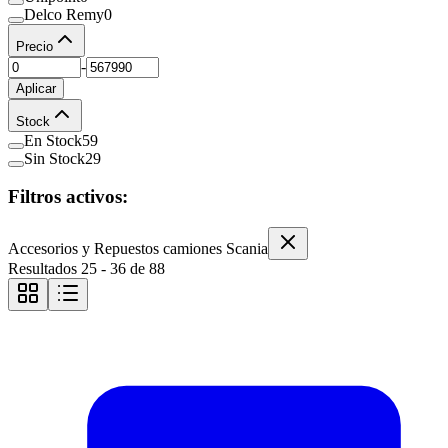
Delco Remy
0
Precio
-
Aplicar
Stock
En Stock
59
Sin Stock
29
Filtros activos:
Accesorios y Repuestos camiones Scania
Resultados
25
-
36
de
88