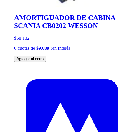
AMORTIGUADOR DE CABINA
SCANIA CB0202 WESSON
$58.132
6
cuotas
de
$9.689
Sin Interés
Agregar al carro