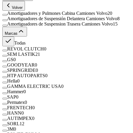
Volver
Amortiguadores y Pulmones Cabina Camiones Volvo
20
Amortiguadores de Suspensión Delantera Camiones Volvo
8
Amortiguadores de Suspension Trasera Camiones Volvo
15
Marcas
Todas
REVOL CLUTCH
0
SEM LASTIK
21
GS
0
GOODYEAR
0
SPRINGRIDE
0
HTP AUTOPARTS
0
Hella
0
GAMMA ELECTRIC USA
0
Hammer
0
SAP
0
Permatex
0
FRENTECH
0
HANN
0
AUTIMPEX
0
SORL
12
3M
0