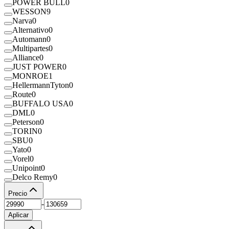
POWER BULL
0
WESSON
9
Narva
0
Alternativo
0
Automann
0
Multipartes
0
Alliance
0
JUST POWER
0
MONROE
1
HellermannTyton
0
Route
0
BUFFALO USA
0
DML
0
Peterson
0
TORIN
0
SBU
0
Yato
0
Vorel
0
Unipoint
0
Delco Remy
0
Precio
-
Aplicar