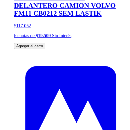
DELANTERO CAMION VOLVO
FM11 CB0212 SEM LASTIK
$117.052
6
cuotas
de
$19.509
Sin Interés
Agregar al carro