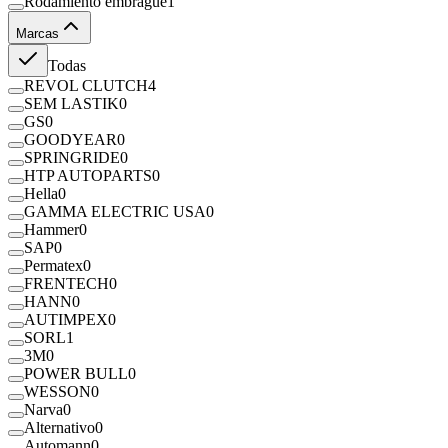
Rodamiento embrague
1
Marcas
Todas
REVOL CLUTCH
4
SEM LASTIK
0
GS
0
GOODYEAR
0
SPRINGRIDE
0
HTP AUTOPARTS
0
Hella
0
GAMMA ELECTRIC USA
0
Hammer
0
SAP
0
Permatex
0
FRENTECH
0
HANN
0
AUTIMPEX
0
SORL
1
3M
0
POWER BULL
0
WESSON
0
Narva
0
Alternativo
0
Automann
0