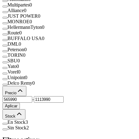
Multipartes
0
Alliance
0
JUST POWER
0
MONROE
0
HellermannTyton
0
Route
0
BUFFALO USA
0
DML
0
Peterson
0
TORIN
0
SBU
0
Yato
0
Vorel
0
Unipoint
0
Delco Remy
0
Precio
-
Aplicar
Stock
En Stock
3
Sin Stock
2