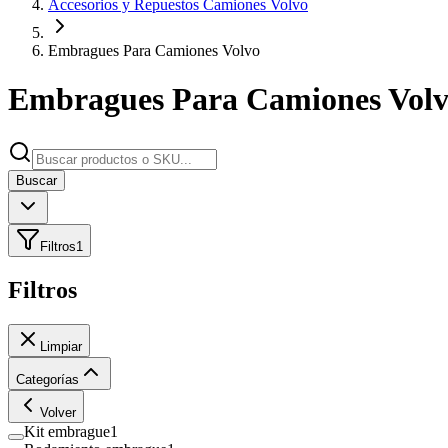
Accesorios y Repuestos Camiones Volvo
Embragues Para Camiones Volvo
Embragues Para Camiones Vol
Buscar
Filtros
1
Filtros
Limpiar
Categorías
Volver
Kit embrague
1