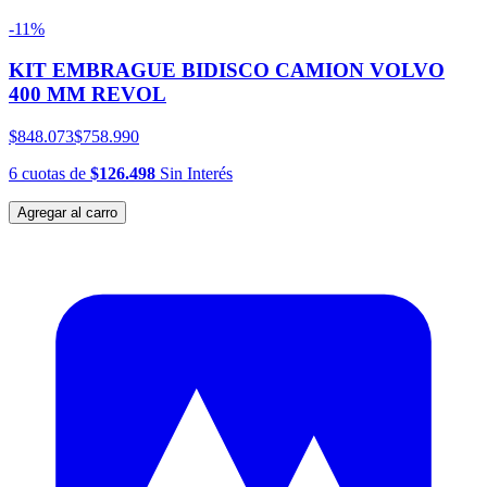
-11%
KIT EMBRAGUE BIDISCO CAMION VOLVO
400 MM REVOL
$848.073
$758.990
6
cuotas
de
$126.498
Sin Interés
Agregar al carro