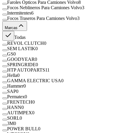
Faroles Ópticos Para Camiones Volvo
8
Focos Neblineros Para Camiones Volvo
3
Intermitentes
6
Focos Traseros Para Camiones Volvo
3
Marcas
Todas
REVOL CLUTCH
0
SEM LASTIK
0
GS
0
GOODYEAR
0
SPRINGRIDE
0
HTP AUTOPARTS
11
Hella
0
GAMMA ELECTRIC USA
0
Hammer
0
SAP
0
Permatex
0
FRENTECH
0
HANN
0
AUTIMPEX
0
SORL
0
3M
0
POWER BULL
0