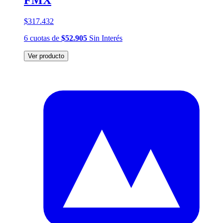
FMX
$317.432
6
cuotas
de
$52.905
Sin Interés
Ver producto