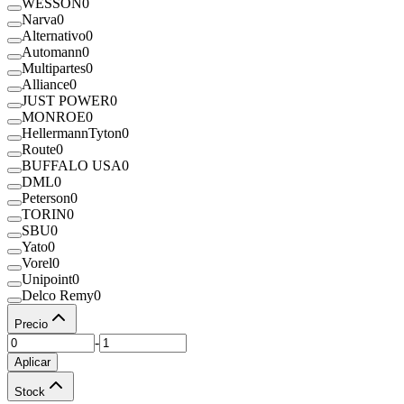
WESSON
0
Narva
0
Alternativo
0
Automann
0
Multipartes
0
Alliance
0
JUST POWER
0
MONROE
0
HellermannTyton
0
Route
0
BUFFALO USA
0
DML
0
Peterson
0
TORIN
0
SBU
0
Yato
0
Vorel
0
Unipoint
0
Delco Remy
0
Precio
-
Aplicar
Stock