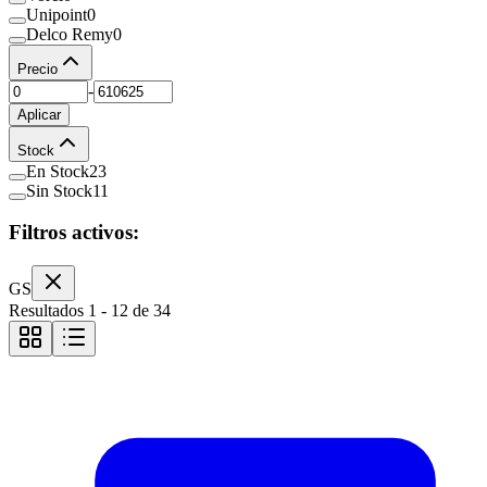
Unipoint
0
Delco Remy
0
Precio
-
Aplicar
Stock
En Stock
23
Sin Stock
11
Filtros activos:
GS
Resultados
1
-
12
de
34