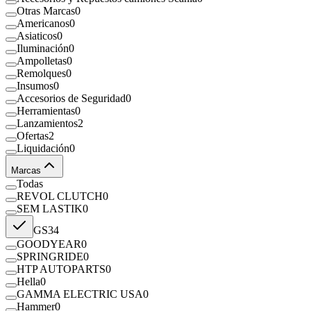
Otras Marcas
0
Americanos
0
Asiaticos
0
Iluminación
0
Ampolletas
0
Remolques
0
Insumos
0
Accesorios de Seguridad
0
Herramientas
0
Lanzamientos
2
Ofertas
2
Liquidación
0
Marcas
Todas
REVOL CLUTCH
0
SEM LASTIK
0
GS
34
GOODYEAR
0
SPRINGRIDE
0
HTP AUTOPARTS
0
Hella
0
GAMMA ELECTRIC USA
0
Hammer
0