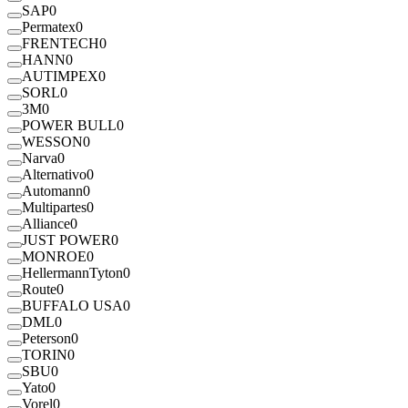
SAP
0
Permatex
0
FRENTECH
0
HANN
0
AUTIMPEX
0
SORL
0
3M
0
POWER BULL
0
WESSON
0
Narva
0
Alternativo
0
Automann
0
Multipartes
0
Alliance
0
JUST POWER
0
MONROE
0
HellermannTyton
0
Route
0
BUFFALO USA
0
DML
0
Peterson
0
TORIN
0
SBU
0
Yato
0
Vorel
0