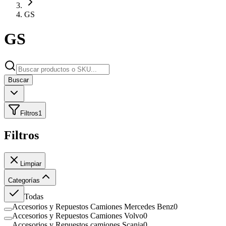
GS
GS
Buscar
Filtros
1
Filtros
Limpiar
Categorías
Todas
Accesorios y Repuestos Camiones Mercedes Benz
0
Accesorios y Repuestos Camiones Volvo
0
Accesorios y Repuestos camiones Scania
0