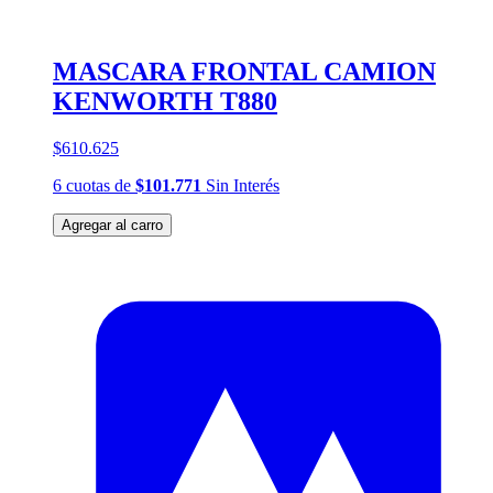
MASCARA FRONTAL CAMION
KENWORTH T880
$610.625
6
cuotas
de
$101.771
Sin Interés
Agregar al carro