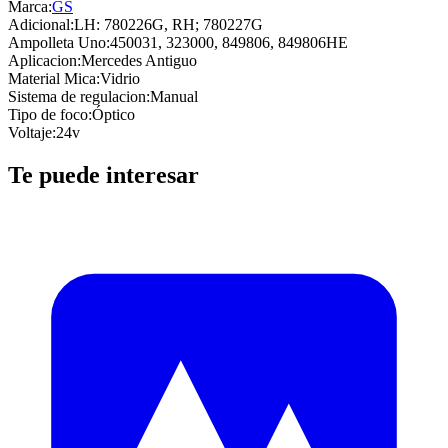
Marca:
GS
Adicional
:
LH: 780226G, RH; 780227G
Ampolleta Uno
:
450031, 323000, 849806, 849806HE
Aplicacion
:
Mercedes Antiguo
Material Mica
:
Vidrio
Sistema de regulacion
:
Manual
Tipo de foco
:
Óptico
Voltaje
:
24v
Te puede interesar