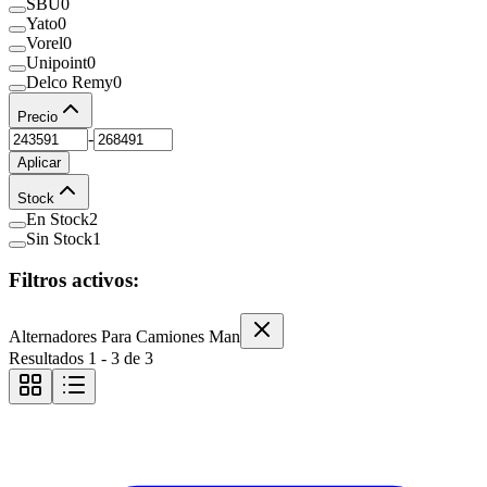
SBU
0
Yato
0
Vorel
0
Unipoint
0
Delco Remy
0
Precio
-
Aplicar
Stock
En Stock
2
Sin Stock
1
Filtros activos:
Alternadores Para Camiones Man
Resultados
1
-
3
de
3