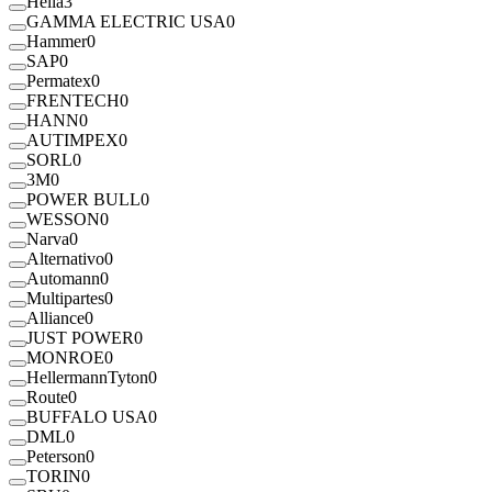
Hella
3
GAMMA ELECTRIC USA
0
Hammer
0
SAP
0
Permatex
0
FRENTECH
0
HANN
0
AUTIMPEX
0
SORL
0
3M
0
POWER BULL
0
WESSON
0
Narva
0
Alternativo
0
Automann
0
Multipartes
0
Alliance
0
JUST POWER
0
MONROE
0
HellermannTyton
0
Route
0
BUFFALO USA
0
DML
0
Peterson
0
TORIN
0