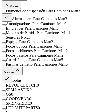
Volver
Pulmones de Suspensión Para Camiones Man
3
Alternadores Para Camiones Man
3
Amortiguadores Para Camiones Man
0
Embragues Para Camiones Man
3
Motores de Partida Para Camiones Man
1
Sensores Nox
1
Espejos Para Camiones Man
2
Focos ópticos Para Camiones Man
3
Focos neblineros Para Camiones Man
2
Focos traseros Para Camiones Man
2
Guardafangos Para Camiones Man
5
Pastillas de freno Para Camiones Man
6
Marcas
Todas
REVOL CLUTCH
0
SEM LASTIK
0
GS
0
GOODYEAR
0
SPRINGRIDE
0
HTP AUTOPARTS
0