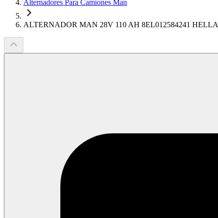
Alternadores Para Camiones Man
ALTERNADOR MAN 28V 110 AH 8EL012584241 HELL