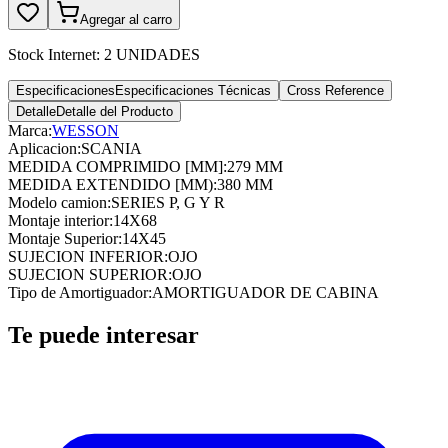
Agregar al carro
Stock Internet:
2 UNIDADES
Especificaciones
Especificaciones Técnicas
Cross Reference
Detalle
Detalle del Producto
Marca:
WESSON
Aplicacion
:
SCANIA
MEDIDA COMPRIMIDO [MM]
:
279 MM
MEDIDA EXTENDIDO [MM)
:
380 MM
Modelo camion
:
SERIES P, G Y R
Montaje interior
:
14X68
Montaje Superior
:
14X45
SUJECION INFERIOR
:
OJO
SUJECION SUPERIOR
:
OJO
Tipo de Amortiguador
:
AMORTIGUADOR DE CABINA
Te puede interesar