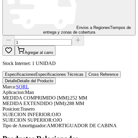
Envios a Regiones
Tiempos de
entrega y zonas de cobertura
Agregar al carro
Stock Internet:
1 UNIDAD
Especificaciones
Especificaciones Técnicas
Cross Reference
Detalle
Detalle del Producto
Marca:
SORL
Aplicacion
:
Man
MEDIDA COMPRIMIDO [MM]
:
252 MM
MEDIDA EXTENDIDO [MM)
:
288 MM
Posicion
:
Trasero
SUJECION INFERIOR
:
OJO
SUJECION SUPERIOR
:
OJO
Tipo de Amortiguador
:
AMORTIGUADOR DE CABINA