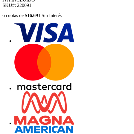
SKU#:
220091
6
cuotas
de
$16.691
Sin Interés