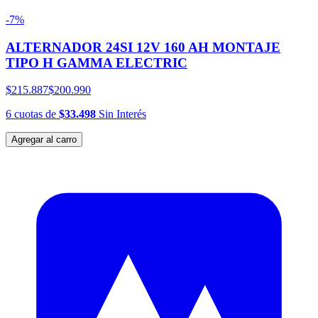
-7%
ALTERNADOR 24SI 12V 160 AH MONTAJE
TIPO H GAMMA ELECTRIC
$215.887
$200.990
6
cuotas
de
$33.498
Sin Interés
Agregar al carro