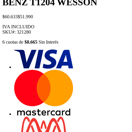
BENZ T1204 WESSON
$60.633
$51.990
IVA INCLUIDO
SKU#:
321280
6
cuotas
de
$8.665
Sin Interés