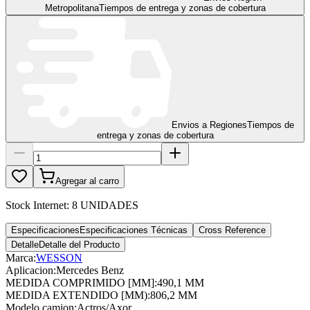
Metropolitana
Tiempos de entrega y zonas de cobertura
Envios a Regiones
Tiempos de
entrega y zonas de cobertura
Agregar al carro
Stock Internet:
8 UNIDADES
Especificaciones
Especificaciones Técnicas
Cross Reference
Detalle
Detalle del Producto
Marca:
WESSON
Aplicacion
:
Mercedes Benz
MEDIDA COMPRIMIDO [MM]
:
490,1 MM
MEDIDA EXTENDIDO [MM)
:
806,2 MM
Modelo camion
:
Actros/Axor