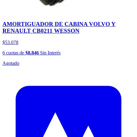
AMORTIGUADOR DE CABINA VOLVO Y
RENAULT CB0211 WESSON
$53.078
6
cuotas
de
$8.846
Sin Interés
Agotado